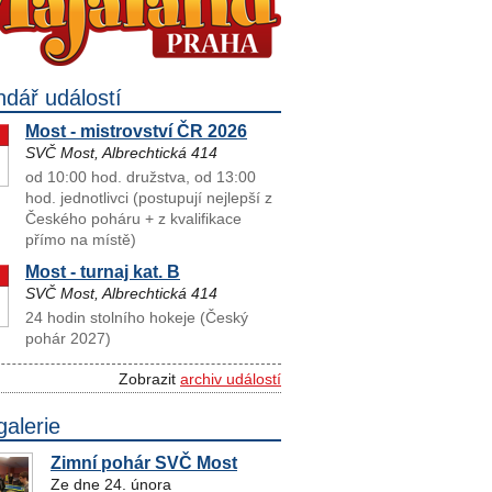
ndář událostí
Most - mistrovství ČR 2026
SVČ Most, Albrechtická 414
od 10:00 hod. družstva, od 13:00
hod. jednotlivci (postupují nejlepší z
Českého poháru + z kvalifikace
přímo na místě)
Most - turnaj kat. B
SVČ Most, Albrechtická 414
24 hodin stolního hokeje (Český
pohár 2027)
Zobrazit
archiv událostí
galerie
Zimní pohár SVČ Most
Ze dne 24. února