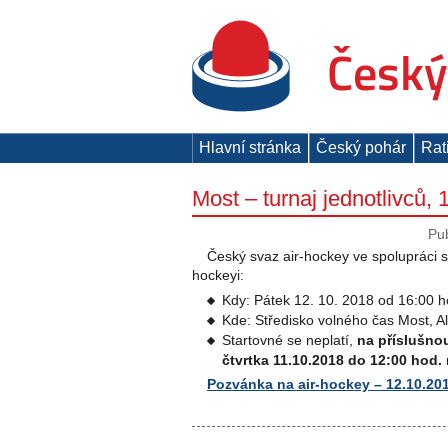
Hlavní stránka
Český pohár
Rat
Most – turnaj jednotlivců,
Pu
Český svaz air-hockey ve spolupráci 
hockeyi:
Kdy: Pátek 12. 10. 2018 od 16:00 h
Kde: Středisko volného čas Most, A
Startovné se neplatí,
na příslušnou
čtvrtka 11.10.2018 do 12:00 hod.
Pozvánka na air-hockey – 12.10.20