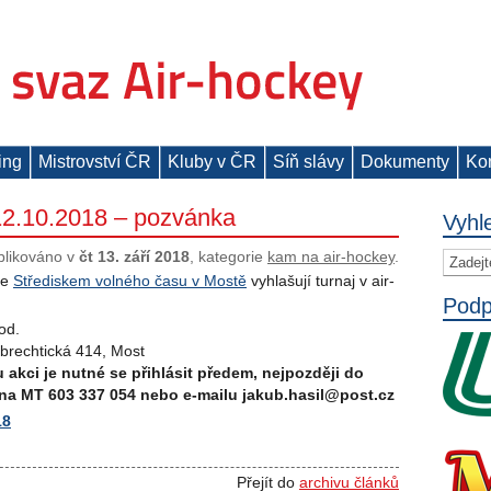
ing
Mistrovství ČR
Kluby v ČR
Síň slávy
Dokumenty
Ko
 12.10.2018 – pozvánka
Vyhl
blikováno v
čt 13. září 2018
, kategorie
kam na air-hockey
.
se
Střediskem volného času v Mostě
vyhlašují turnaj v air-
Podp
od.
lbrechtická 414, Most
 akci je nutné se přihlásit předem, nejpozději do
 na MT 603 337 054 nebo e-mailu jakub.hasil@post.cz
18
Přejít do
archivu článků