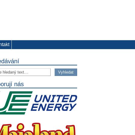
ntakt
edávání
orují nás