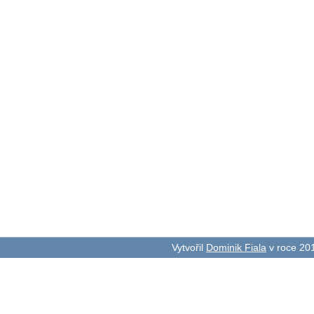
Vytvořil
Dominik Fiala
v roce 20