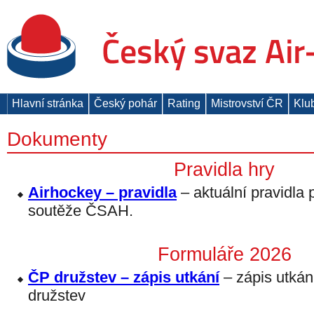
Hlavní stránka
Český pohár
Rating
Mistrovství ČR
Klu
Dokumenty
Pravidla hry
Airhockey – pravidla
– aktuální pravidla 
soutěže ČSAH.
Formuláře 2026
ČP družstev – zápis utkání
– zápis utká
družstev