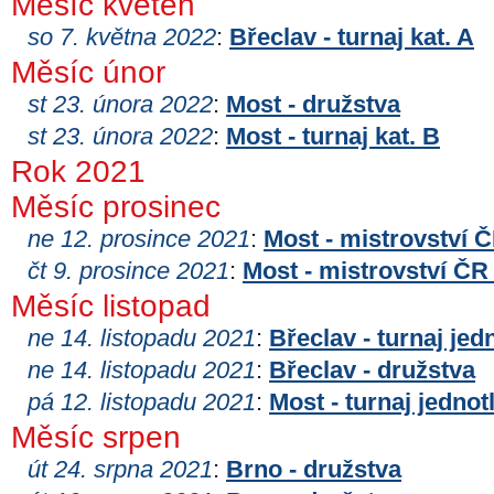
Měsíc květen
so 7. května 2022
:
Břeclav - turnaj kat. A
Měsíc únor
st 23. února 2022
:
Most - družstva
st 23. února 2022
:
Most - turnaj kat. B
Rok 2021
Měsíc prosinec
ne 12. prosince 2021
:
Most - mistrovství 
čt 9. prosince 2021
:
Most - mistrovství ČR
Měsíc listopad
ne 14. listopadu 2021
:
Břeclav - turnaj jed
ne 14. listopadu 2021
:
Břeclav - družstva
pá 12. listopadu 2021
:
Most - turnaj jednot
Měsíc srpen
út 24. srpna 2021
:
Brno - družstva