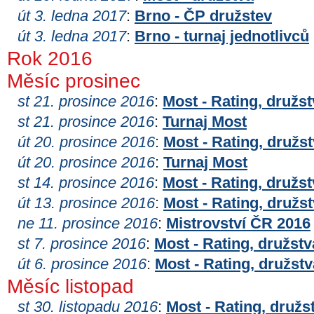
út 3. ledna 2017
:
Brno - ČP družstev
út 3. ledna 2017
:
Brno - turnaj jednotlivců
Rok 2016
Měsíc prosinec
st 21. prosince 2016
:
Most - Rating, družs
st 21. prosince 2016
:
Turnaj Most
út 20. prosince 2016
:
Most - Rating, družs
út 20. prosince 2016
:
Turnaj Most
st 14. prosince 2016
:
Most - Rating, družs
út 13. prosince 2016
:
Most - Rating, družs
ne 11. prosince 2016
:
Mistrovství ČR 2016
st 7. prosince 2016
:
Most - Rating, družstv
út 6. prosince 2016
:
Most - Rating, družstv
Měsíc listopad
st 30. listopadu 2016
:
Most - Rating, družs