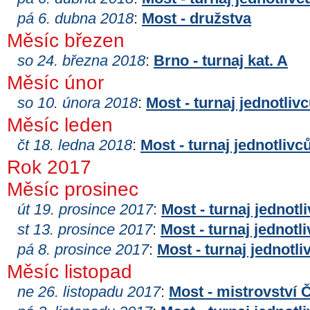
pá 6. dubna 2018
:
Most - družstva
Měsíc březen
so 24. března 2018
:
Brno - turnaj kat. A
Měsíc únor
so 10. února 2018
:
Most - turnaj jednotliv
Měsíc leden
čt 18. ledna 2018
:
Most - turnaj jednotlivc
Rok 2017
Měsíc prosinec
út 19. prosince 2017
:
Most - turnaj jednotl
st 13. prosince 2017
:
Most - turnaj jednotl
pá 8. prosince 2017
:
Most - turnaj jednotli
Měsíc listopad
ne 26. listopadu 2017
:
Most - mistrovství 