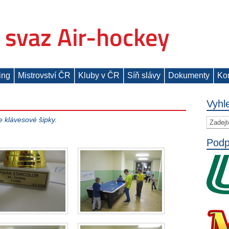
ing
Mistrovství ČR
Kluby v ČR
Síň slávy
Dokumenty
Ko
Vyhl
e klávesové šipky.
Podp