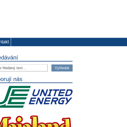
ntakt
edávání
orují nás