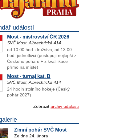
ndář událostí
Most - mistrovství ČR 2026
SVČ Most, Albrechtická 414
od 10:00 hod. družstva, od 13:00
hod. jednotlivci (postupují nejlepší z
Českého poháru + z kvalifikace
přímo na místě)
Most - turnaj kat. B
SVČ Most, Albrechtická 414
24 hodin stolního hokeje (Český
pohár 2027)
Zobrazit
archiv událostí
galerie
Zimní pohár SVČ Most
Ze dne 24. února