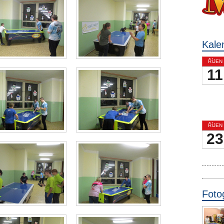
Kale
ŘÍJEN
11
ŘÍJEN
23
Foto