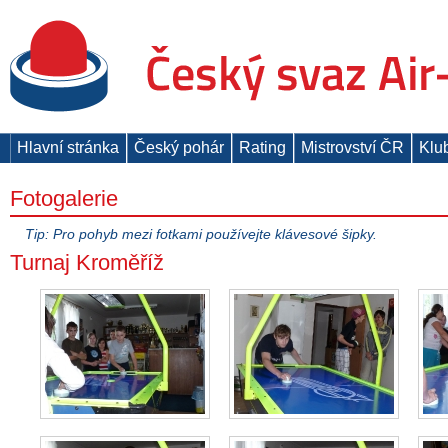
Hlavní stránka
Český pohár
Rating
Mistrovství ČR
Klu
Fotogalerie
Tip: Pro pohyb mezi fotkami používejte klávesové šipky.
Turnaj Kroměříž