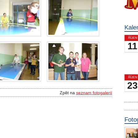
Kale
ŘÍJEN
11
ŘÍJEN
23
Zpět na
seznam fotogalerií
Foto