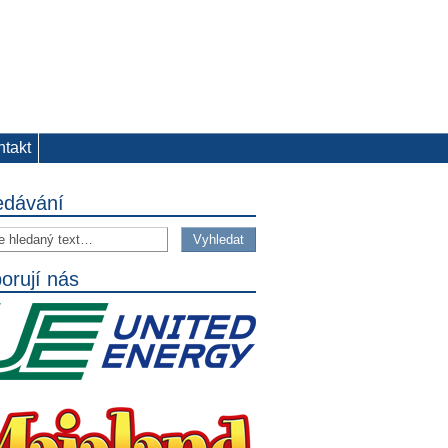
ntakt
edávání
orují nás