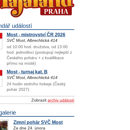
ndář událostí
Most - mistrovství ČR 2026
SVČ Most, Albrechtická 414
od 10:00 hod. družstva, od 13:00
hod. jednotlivci (postupují nejlepší z
Českého poháru + z kvalifikace
přímo na místě)
Most - turnaj kat. B
SVČ Most, Albrechtická 414
24 hodin stolního hokeje (Český
pohár 2027)
Zobrazit
archiv událostí
galerie
Zimní pohár SVČ Most
Ze dne 24. února