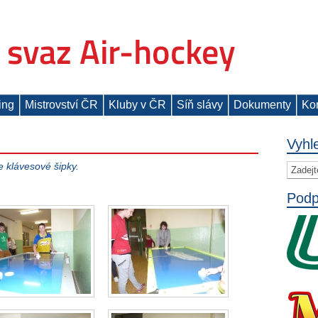
ing
Mistrovství ČR
Kluby v ČR
Síň slávy
Dokumenty
Ko
Vyhl
e klávesové šipky.
Podp