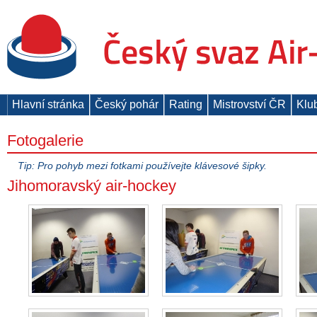
Hlavní stránka
Český pohár
Rating
Mistrovství ČR
Klu
Fotogalerie
Tip: Pro pohyb mezi fotkami používejte klávesové šipky.
Jihomoravský air-hockey