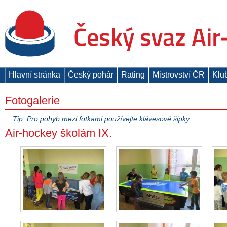
Hlavní stránka
Český pohár
Rating
Mistrovství ČR
Klu
Fotogalerie
Tip: Pro pohyb mezi fotkami používejte klávesové šipky.
Air-hockey školám IX.