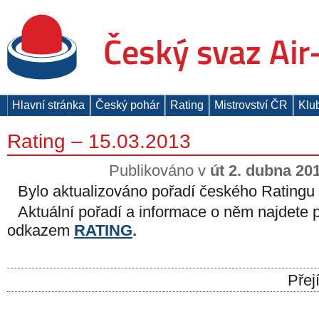
Hlavní stránka
Český pohár
Rating
Mistrovství ČR
Klu
Rating – 15.03.2013
Publikováno v
út 2. dubna 20
Bylo aktualizováno pořadí českého Ratingu 
Aktuální pořadí a informace o něm najdete 
odkazem
RATING
.
Přej