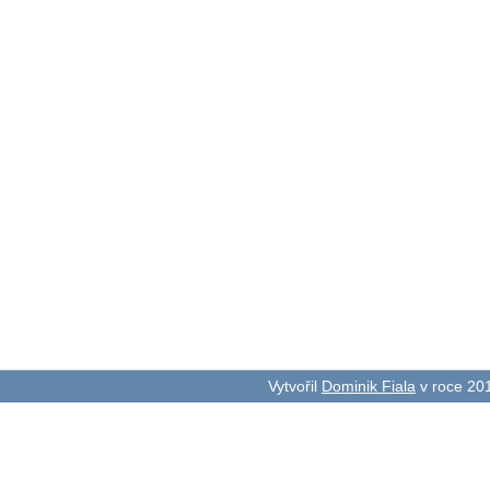
Vytvořil
Dominik Fiala
v roce 20