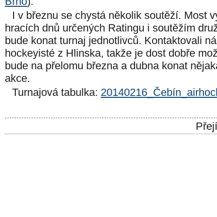
Brno
).
I v březnu se chystá několik soutěží. Most vy
hracích dnů určených Ratingu i soutěžím druž
bude konat turnaj jednotlivců. Kontaktovali ná
hockeyisté z Hlinska, takže je dost dobře mož
bude na přelomu března a dubna konat nějak
akce.
Turnajová tabulka:
20140216_Čebín_airho
Přej