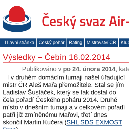
Hlavní stránka
Český pohár
Rating
Mistrovství ČR
Klu
Výsledky – Čebín 16.02.2014
Publikováno v
po 24. února 2014
, ka
I v druhém domácím turnaji našel úřadující
mistr ČR Aleš Mařa přemožitele. Stal se jím
Ladislav Šustáček, který se tak dostal do
čela pořadí Českého poháru 2014. Druhé
místo v dnešním turnaji a v celkovém pořadí
patří již zmíněnému Mařovi, třetí dnes
skončil Martin Kučera (
SHL SDS EXMOST