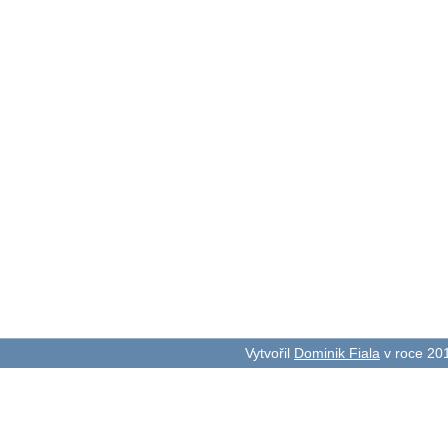
Vytvořil
Dominik Fiala
v roce 20