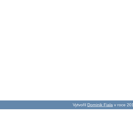
Vytvořil
Dominik Fiala
v roce 20