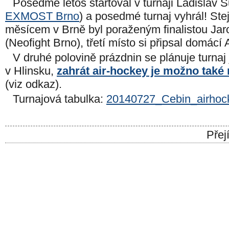
Posedmé letos startoval v turnaji Ladislav Š
EXMOST Brno
) a posedmé turnaj vyhrál! Ste
měsícem v Brně byl poraženým finalistou Ja
(Neofight Brno), třetí místo si připsal domácí
V druhé polovině prázdnin se plánuje turnaj 
v Hlinsku,
zahrát air-hockey je možno také
(viz odkaz).
Turnajová tabulka:
20140727_Cebin_airho
Přej