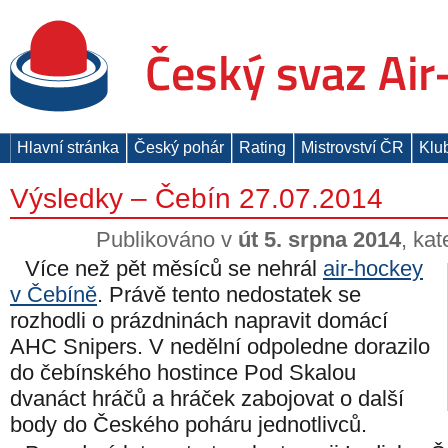
Hlavní stránka
Český pohár
Rating
Mistrovství ČR
Klu
Výsledky – Čebín 27.07.2014
Publikováno v
út 5. srpna 2014
, ka
Více než pět měsíců se nehrál
air-hockey
v Čebíně
. Právě tento nedostatek se
rozhodli o prázdninách napravit domácí
AHC Snipers. V nedělní odpoledne dorazilo
do čebínského hostince Pod Skalou
dvanáct hráčů a hráček zabojovat o další
body do Českého poháru jednotlivců.