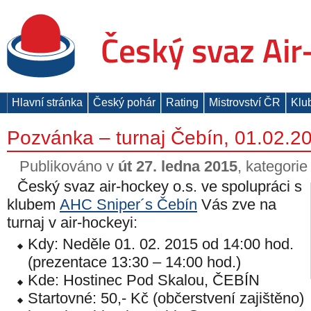
Hlavní stránka
Český pohár
Rating
Mistrovství ČR
Klu
Pozvánka – turnaj Čebín, 01.02.2
Publikováno v
út 27. ledna 2015
, kategori
Český svaz air-hockey o.s. ve spolupráci s
klubem
AHC Sniper´s Čebín
Vás zve na
turnaj v air-hockeyi:
Kdy: Neděle 01. 02. 2015 od 14:00 hod.
(prezentace 13:30 – 14:00 hod.)
Kde: Hostinec Pod Skalou, ČEBÍN
Startovné: 50,- Kč (občerstvení zajištěno)