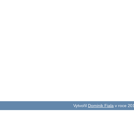
Vytvořil
Dominik Fiala
v roce 20