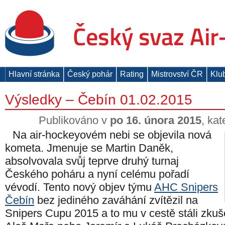
Hlavní stránka
Český pohár
Rating
Mistrovství ČR
Klu
Výsledky – Čebín 01.02.2015
Publikováno v
po 16. února 2015
, ka
Na air-hockeyovém nebi se objevila nová
kometa. Jmenuje se Martin Daněk,
absolvovala svůj teprve druhý turnaj
Českého poháru a nyní celému pořadí
vévodí. Tento nový objev týmu
AHC Snipers
Čebín
bez jediného zaváhání zvítězil na
Snipers Cupu 2015 a to mu v cestě stáli zkuš