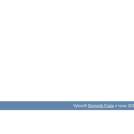
Vytvořil
Dominik Fiala
v roce 20