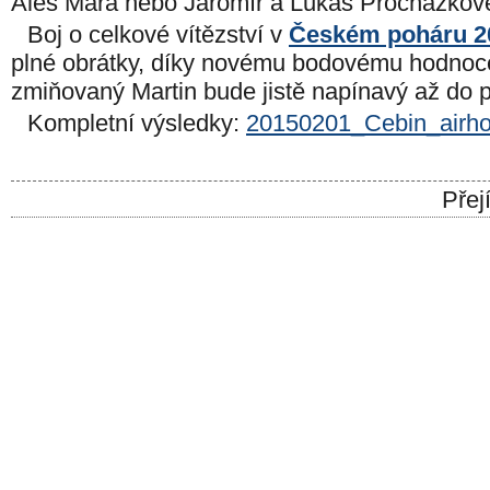
Aleš Mařa nebo Jaromír a Lukáš Procházkov
Boj o celkové vítězství v
Českém poháru 2
plné obrátky, díky novému bodovému hodnoc
zmiňovaný Martin bude jistě napínavý až do p
Kompletní výsledky:
20150201_Cebin_airh
Přej