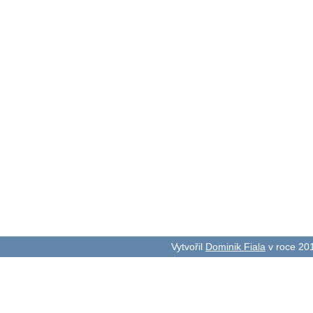
Vytvořil
Dominik Fiala
v roce 20