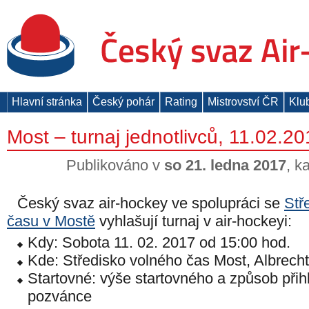
Hlavní stránka
Český pohár
Rating
Mistrovství ČR
Klu
Most – turnaj jednotlivců, 11.02.2
Publikováno v
so 21. ledna 2017
, k
Český svaz air-hockey ve spolupráci se
Stř
času v Mostě
vyhlašují turnaj v air-hockeyi:
Kdy: Sobota 11. 02. 2017 od 15:00 hod.
Kde: Středisko volného čas Most, Albrech
Startovné: výše startovného a způsob přih
pozvánce