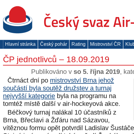
Hlavní stránka
Český pohár
Rating
Mistrovství ČR
Klu
ČP jednotlivců – 18.09.2019
Publikováno v
so 5. října 2019
, ka
Čtrnáct dní po
mistrovství Brna jehož
součástí byla soutěž družstev a turnaj
nejvyšší kategorie
byla na programu na
tomtéž místě další v air-hockeyová akce.
Béčkový turnaj nalákal 10 účastníků z
Brna, Břeclavi a Žďáru nad Sázavou,
vítěznou formu opět potvrdil Ladislav Šustáč