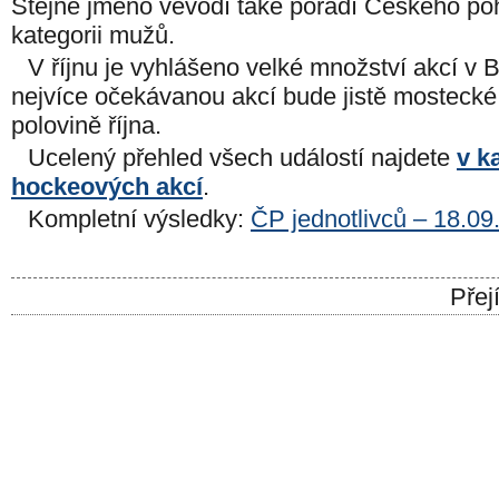
Stejné jméno vévodí také pořadí Českého po
kategorii mužů.
V říjnu je vyhlášeno velké množství akcí v 
nejvíce očekávanou akcí bude jistě mosteck
polovině října.
Ucelený přehled všech událostí najdete
v k
hockeových akcí
.
Kompletní výsledky:
ČP jednotlivců – 18.09
Přej