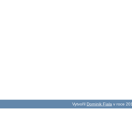
Vytvořil
Dominik Fiala
v roce 20