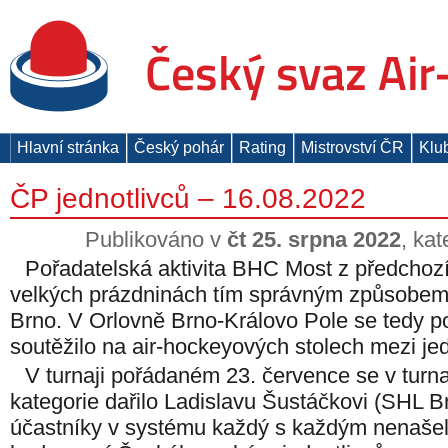
Hlavní stránka
Český pohár
Rating
Mistrovství ČR
Klu
ČP jednotlivců – 16.08.2022
Publikováno v
čt 25. srpna 2022
, ka
Pořadatelská aktivita BHC Most z předchoz
velkých prázdninách tím správným způsobe
Brno. V Orlovně Brno-Královo Pole se tedy p
soutěžilo na air-hockeyových stolech mezi jedn
V turnaji pořádaném 23. července se v turnaj
kategorie dařilo Ladislavu Šustáčkovi (SHL B
účastníky v systému každý s každým nenašel