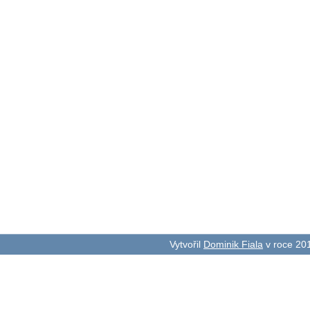
Vytvořil
Dominik Fiala
v roce 20