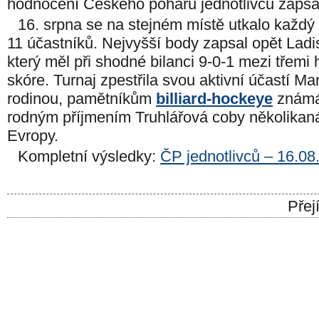
hodnocení Českého poháru jednotlivců zapsa
16. srpna se na stejném místě utkalo každý
11 účastníků. Nejvyšší body zapsal opět Ladi
který měl při shodné bilanci 9-0-1 mezi třemi h
skóre. Turnaj zpestřila svou aktivní účastí Ma
rodinou, pamětníkům
billiard-hockeye
známá
rodným příjmením Truhlářová coby několikan
Evropy.
Kompletní výsledky:
ČP jednotlivců – 16.08
Přej