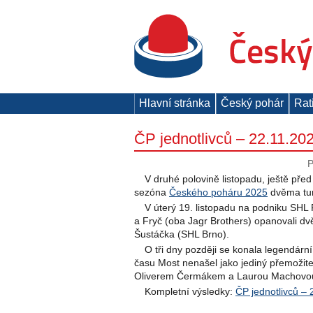
Hlavní stránka
Český pohár
Rat
ČP jednotlivců – 22.11.20
P
V druhé polovině listopadu, ještě před
sezóna
Českého poháru 2025
dvěma tur
V úterý 19. listopadu na podniku SHL 
a Fryč (oba Jagr Brothers) opanovali dvě 
Šustáčka (SHL Brno).
O tři dny později se konala legendárn
času Most nenašel jako jediný přemožite
Oliverem Čermákem a Laurou Machovo
Kompletní výsledky:
ČP jednotlivců –