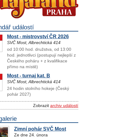
ndář událostí
Most - mistrovství ČR 2026
SVČ Most, Albrechtická 414
od 10:00 hod. družstva, od 13:00
hod. jednotlivci (postupují nejlepší z
Českého poháru + z kvalifikace
přímo na místě)
Most - turnaj kat. B
SVČ Most, Albrechtická 414
24 hodin stolního hokeje (Český
pohár 2027)
Zobrazit
archiv událostí
galerie
Zimní pohár SVČ Most
Ze dne 24. února