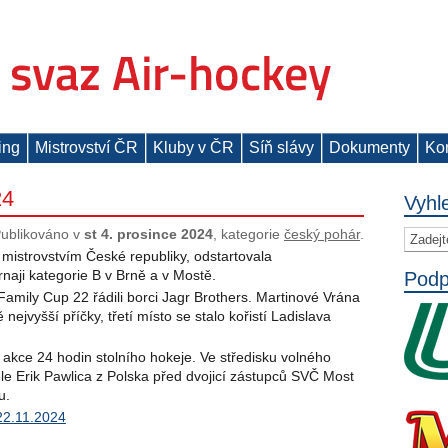
ing
Mistrovství ČR
Kluby v ČR
Síň slávy
Dokumenty
Ko
24
Vyhl
ublikováno v
st 4. prosince 2024
, kategorie
český pohár
.
 mistrovstvím České republiky, odstartovala
naji kategorie B v Brně a v Mostě.
Podp
Family Cup 22 řádili borci Jagr Brothers. Martinové Vrána
nejvyšší příčky, třetí místo se stalo kořistí Ladislava
í akce 24 hodin stolního hokeje. Ve středisku volného
le Erik Pawlica z Polska před dvojicí zástupců SVČ Most
u.
 22.11.2024