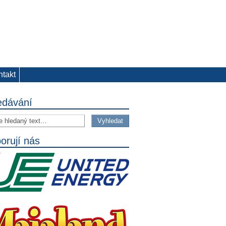
ntakt
edávání
orují nás