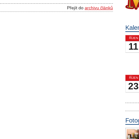
Přejít do
archivu článků
Kale
ŘÍJEN
11
ŘÍJEN
23
Foto