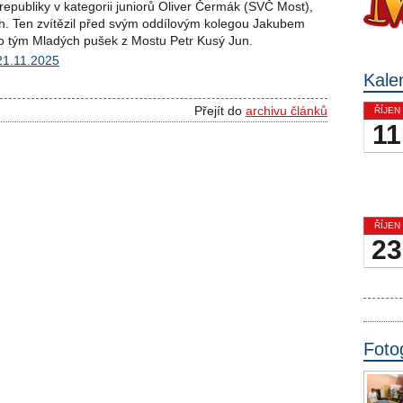
republiky v kategorii juniorů Oliver Čermák (SVČ Most),
ích. Ten zvítězil před svým oddílovým kolegou Jakubem
ro tým Mladých pušek z Mostu Petr Kusý Jun.
 21.11.2025
Kale
Přejít do
archivu článků
ŘÍJEN
11
ŘÍJEN
23
Foto