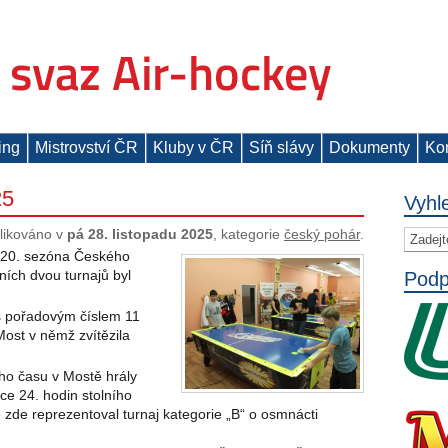
ing
Mistrovství ČR
Kluby v ČR
Síň slávy
Dokumenty
Ko
25
Vyhl
likováno v
pá 28. listopadu 2025
, kategorie
český pohár
.
í 20. sezóna Českého
ních dvou turnajů byl
Podp
s pořadovým číslem 11
ost v němž zvítězila
ého času v Mostě hrály
kce 24. hodin stolního
ě zde reprezentoval turnaj kategorie „B“ o osmnácti