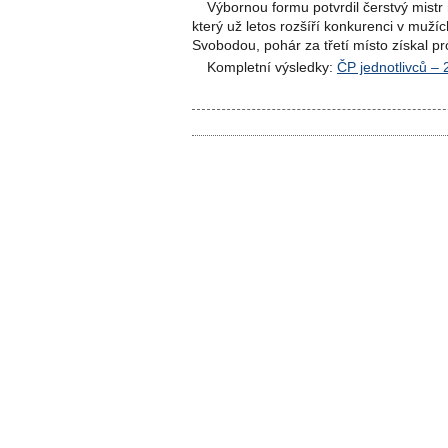
Výbornou formu potvrdil čerstvý mistr 
který už letos rozšíří konkurenci v muž
Svobodou, pohár za třetí místo získal p
Kompletní výsledky:
ČP jednotlivců –