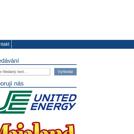
ntakt
edávání
orují nás