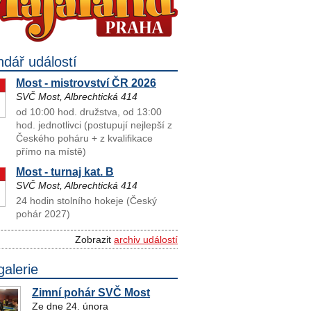
ndář událostí
Most - mistrovství ČR 2026
SVČ Most, Albrechtická 414
od 10:00 hod. družstva, od 13:00
hod. jednotlivci (postupují nejlepší z
Českého poháru + z kvalifikace
přímo na místě)
Most - turnaj kat. B
SVČ Most, Albrechtická 414
24 hodin stolního hokeje (Český
pohár 2027)
Zobrazit
archiv událostí
galerie
Zimní pohár SVČ Most
Ze dne 24. února