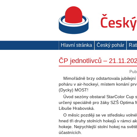
Hlavní stránka
Český pohár
Rat
ČP jednotlivců – 21.11.20
Pub
Mimořádně brzy odstartovala jubilejn
poháru v air-hockeyi, místem konání prv
(Dycky) MOST!
Úvod sezóny obstaral StarColor Cup 
určený speciálně pro žáky SZŠ Optima M
Libuše Hrabovská.
O měsíc později se ve středisku voln
hned tři druhy stolních hokejů v rámci a
hokeje. Nejrychlejší stolní hokej na svět
účastnících.