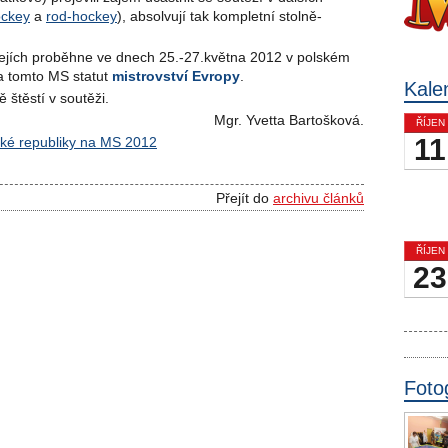
ockey
a
rod-hockey
), absolvují tak kompletní stolně-
okejích proběhne ve dnech 25.-27.května 2012 v polském
 tomto MS statut
mistrovství Evropy
.
Kale
štěstí v soutěži.
Mgr. Yvetta Bartošková.
ŘÍJEN
11
ké republiky na MS 2012
Přejít do
archivu článků
ŘÍJEN
23
Foto