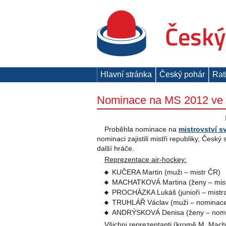
Hlavní stránka
Český pohár
Rat
Nominace na MS 2012 ve s
Proběhla nominace na
mistrovství s
nominaci zajistili mistři republiky, Český
další hráče.
Reprezentace air-hockey:
KUČERA Martin (muži – mistr ČR)
MACHATKOVÁ Martina (ženy – mis
PROCHÁZKA Lukáš (junioři – mistra
TRUHLÁŘ Václav (muži – nominac
ANDRÝSKOVÁ Denisa (ženy – nom
Všichni reprezentanti (kromě M. Machat