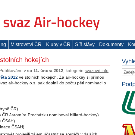
ing
Mistrovství ČR
Kluby v ČR
Síň slávy
Dokumenty
Ko
tolních hokejích
Vyhl
Publikováno v
so 11. února 2012
, kategorie
svazové info
.
věta 2012
ve stolních hokejích. Za air-hockey si přímou
 svaz air-hockey o.s. pak doplnil do počtu pěti nominaci o
Podp
tryně ČR)
 ČR Jaromíra Procházku nominoval billiard-hockey)
e ČSAH)
inace ČSAH)
kové) projevili zájem účastnit se soutěží v dalších