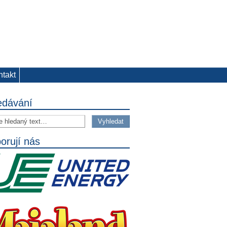
ntakt
edávání
orují nás