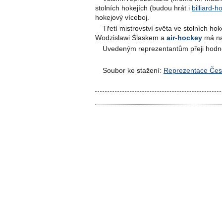
stolních hokejích (budou hrát i
billiard-h
hokejový víceboj.
Třetí mistrovství světa ve stolních h
Wodzislawi Ślaskem a
air-hockey
má na
Uvedeným reprezentantům přeji hodně 
Soubor ke stažení:
Reprezentace Čes