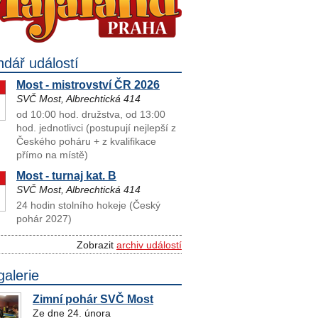
ndář událostí
Most - mistrovství ČR 2026
SVČ Most, Albrechtická 414
od 10:00 hod. družstva, od 13:00
hod. jednotlivci (postupují nejlepší z
Českého poháru + z kvalifikace
přímo na místě)
Most - turnaj kat. B
SVČ Most, Albrechtická 414
24 hodin stolního hokeje (Český
pohár 2027)
Zobrazit
archiv událostí
galerie
Zimní pohár SVČ Most
Ze dne 24. února